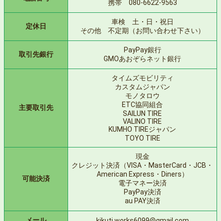
携帯 080-6622-9563
車検 土・日・祝日
定休日
その他 不定期（お問い合わせ下さい）
PayPay銀行
取引先銀行
GMOあおぞらネット銀行
タイムズモビリティ
カスタムジャパン
モノタロウ
ETC協同組合
主要取引先
SAILUN TIRE
VALINO TIRE
KUMHO TIREジャパン
TOYO TIRE
現金
クレジット決済（VISA・MasterCard・JCB・
American Express・Diners）
可能決済
電子マネー決済
PayPay決済
au PAY決済
メール
kikuti.works6099@gmail.com