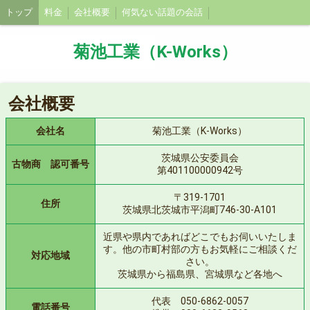
トップ
料金
会社概要
何気ない話題の会話
菊池工業（K-Works）
会社概要
会社名
菊池工業（K-Works）
茨城県公安委員会
古物商 認可番号
第401100000942号
〒319-1701
住所
茨城県北茨城市平潟町746-30-A101
近県や県内であればどこでもお伺いいたしま
す。他の市町村部の方もお気軽にご相談くだ
対応地域
さい。
茨城県から福島県、宮城県など各地へ
代表 050-6862-0057
電話番号